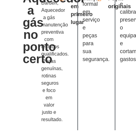
Barueri,
formal
e
em
originais
a
Aquecedor
em
calibr
primeiro
a gás
gás
serviço
prese
lugar
manutenção
e
o
no
preventiva
peças
equip
com
ponto
para
e
técnicos
sua
corta
qualificados.
certo
segurança.
gastos
Peças
genuínas,
rotinas
seguros
e foco
em
valor
justo e
resultado.