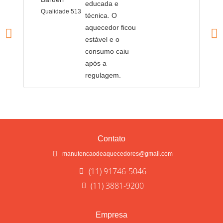
educada e
Qualidade 513
Q
técnica. O
aquecedor ficou
estável e o
consumo caiu
após a
regulagem.
Contato
manutencaodeaquecedores@gmail.com
(11) 91746-5046
(11) 3881-9200
Empresa