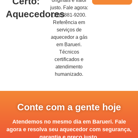
Certo:
originais e valor
justo. Fale agora:
Aquecedores
(11) 3881-9200.
Referência em
serviços de
aquecedor a gás
em Barueri.
Técnicos
certificados e
atendimento
humanizado.
Conte com a gente hoje
Atendemos no mesmo dia em Barueri. Fale
agora e resolva seu aquecedor com segurança,
garantia e preço justo.