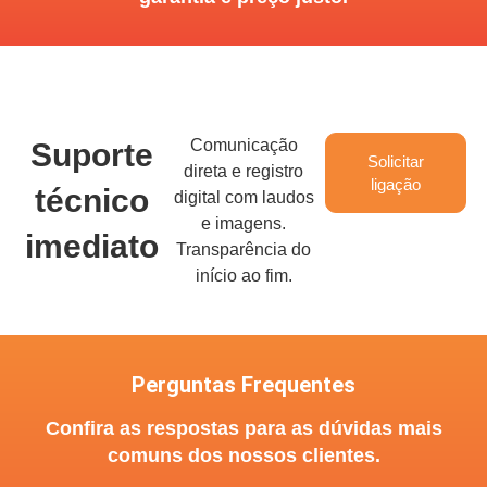
Comunicação
Suporte
Solicitar
direta e registro
ligação
técnico
digital com laudos
e imagens.
imediato
Transparência do
início ao fim.
Perguntas Frequentes
Confira as respostas para as dúvidas mais
comuns dos nossos clientes.