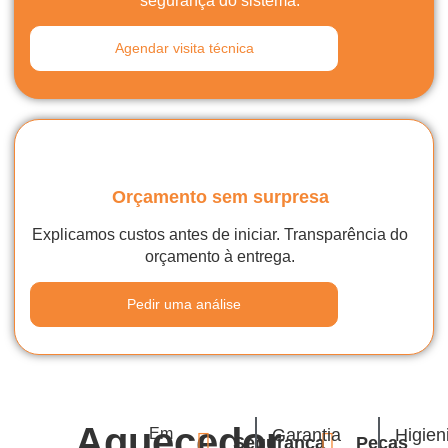
segurança do sistema.
Agendar visita técnica
Orçamento sem surpresa
Explicamos custos antes de iniciar. Transparência do
orçamento à entrega.
Pedir uma análise
Aquecedor
Em
Garantia
Higien
Segurança
Peças