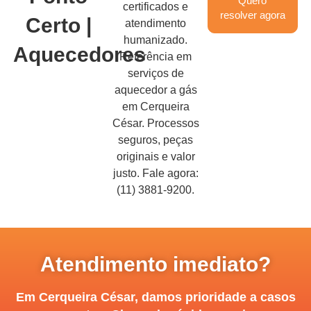
Quero
certificados e
resolver agora
Certo |
atendimento
humanizado.
Aquecedores
Referência em
serviços de
aquecedor a gás
em Cerqueira
César. Processos
seguros, peças
originais e valor
justo. Fale agora:
(11) 3881-9200.
Atendimento imediato?
Em Cerqueira César, damos prioridade a casos