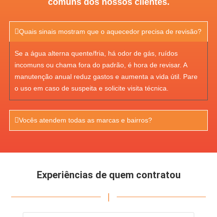
comuns dos nossos clientes.
Quais sinais mostram que o aquecedor precisa de revisão?
Se a água alterna quente/fria, há odor de gás, ruídos
incomuns ou chama fora do padrão, é hora de revisar. A
manutenção anual reduz gastos e aumenta a vida útil. Pare
o uso em caso de suspeita e solicite visita técnica.
Vocês atendem todas as marcas e bairros?
Experiências de quem contratou
|