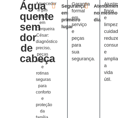
Água
Aquecedor
Garantia
Ajuste
Segurança
Atendimen
a gás
formal
finos
em
no mesmo
quente
revisão
em
e
primeiro
dia
em
sem
serviço
limpe
lugar
Cerqueira
e
cuida
dor
César:
peças
reduz
diagnóstico
de
para
consu
preciso,
sua
e
peças
cabeça
segurança.
ampli
originais
a
e
vida
rotinas
útil.
seguras
para
conforto
e
proteção
da
família.