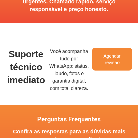
urgentes. Chamado rápido, serviço
responsável e preço honesto.
Você acompanha
Suporte
Agendar
tudo por
revisão
técnico
WhatsApp: status,
laudo, fotos e
imediato
garantia digital,
com total clareza.
Perguntas Frequentes
Confira as respostas para as dúvidas mais