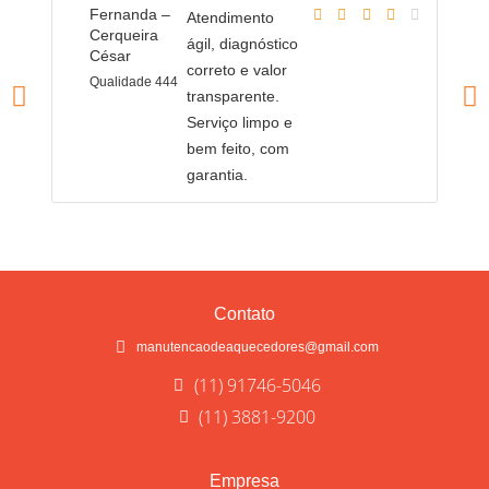
Fernanda –
T
Atendimento
Cerqueira
C
ágil, diagnóstico
César
C
correto e valor
Qualidade 444
Q
transparente.
Serviço limpo e
bem feito, com
garantia.
Contato
manutencaodeaquecedores@gmail.com
(11) 91746-5046
(11) 3881-9200
Empresa