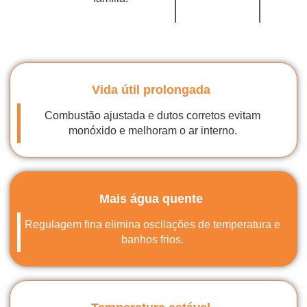
Vida útil prolongada
Combustão ajustada e dutos corretos evitam
monóxido e melhoram o ar interno.
Mais água quente
Regulagem fina elimina oscilações de temperatura e
banhos frios.