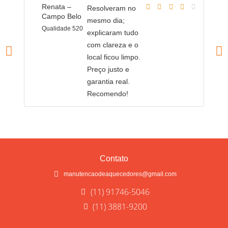
Renata –
C
Resolveram no
Campo Belo
C
mesmo dia;
Qualidade 520
Q
explicaram tudo
com clareza e o
local ficou limpo.
Preço justo e
garantia real.
Recomendo!
Contato
manutencaodeaquecedores@gmail.com
(11) 91746-5046
(11) 3881-9200