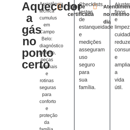
Aquecedor
Assistência
Checklists,
Ajuste
Equipe
Atendimen
técnica
testes
finos
certificada
no mesmo
a
cumulus
de
e
dia
em
gás
estanqueidade
limpe
Campo
e
cuida
no
Belo:
medições
reduz
diagnóstico
ponto
asseguram
consu
preciso,
uso
e
peças
certo
seguro
ampli
originais
para
a
e
sua
vida
rotinas
família.
útil.
seguras
para
conforto
e
proteção
da
família.