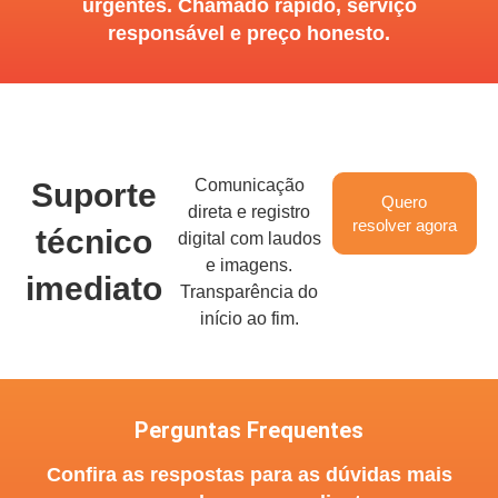
urgentes. Chamado rápido, serviço
responsável e preço honesto.
Comunicação
Suporte
Quero
direta e registro
resolver agora
técnico
digital com laudos
e imagens.
imediato
Transparência do
início ao fim.
Perguntas Frequentes
Confira as respostas para as dúvidas mais