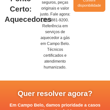
Conferir
seguros, peças
disponibilidade
Certo:
originais e valor
justo. Fale agora:
Aquecedores
(11) 3881-9200.
Referência em
serviços de
aquecedor a gás
em Campo Belo.
Técnicos
certificados e
atendimento
humanizado.
Quer resolver agora?
Em Campo Belo, damos prioridade a casos