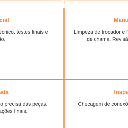
|
cial
Manu
cnico, testes finais e
Limpeza de trocador e f
ão.
de chama. Revisã
cada
Insp
ão precisa das peças.
Checagem de conexões
ções finais.