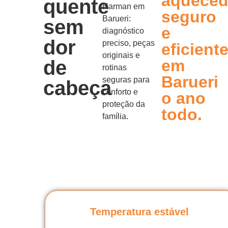
aqueced
quente
Harman em
seguro
Barueri:
sem
e
diagnóstico
dor
preciso, peças
eficient
originais e
de
em
rotinas
Barueri
seguras para
cabeça
conforto e
o ano
proteção da
todo.
família.
Temperatura estável