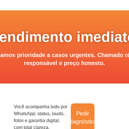
endimento imedia
damos prioridade a casos urgentes. Chamado rá
responsável e preço honesto.
Você acompanha tudo por
Pedir
WhatsApp: status, laudo,
fotos e garantia digital,
diagnóstico
com total clareza.