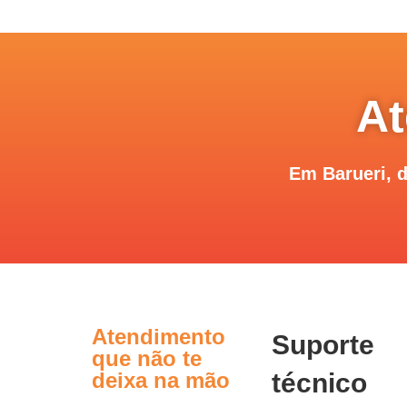
At
Em Barueri, 
Atendimento
Suporte
que não te
deixa na mão
técnico