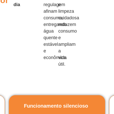
or
dia
regulagem
e
afinam
limpeza
consumo,
cuidadosa
e
entregando
reduzem
água
consumo
quente
e
estável
ampliam
e
a
econômica.
vida
útil.
Funcionamento silencioso