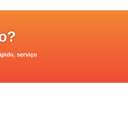
to?
pido, serviço