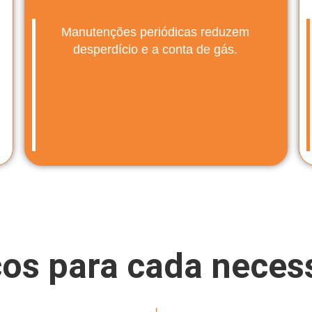
Manutenções periódicas reduzem
desperdício e a conta de gás.
ços para cada neces