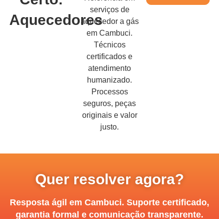
serviços de
Aquecedores
aquecedor a gás
em Cambuci.
Técnicos
certificados e
atendimento
humanizado.
Processos
seguros, peças
originais e valor
justo.
Quer resolver agora?
Resposta ágil em Cambuci. Suporte certificado,
garantia formal e comunicação transparente.