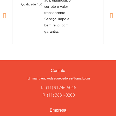
ágil, diagnóstico
Qualidade 450
Q
correto e valor
transparente.
Serviço limpo e
bem feito, com
garantia.
Contato
manutencaodeaquecedores@gmail.com
(11) 91746-5046
(11) 3881-9200
Empresa