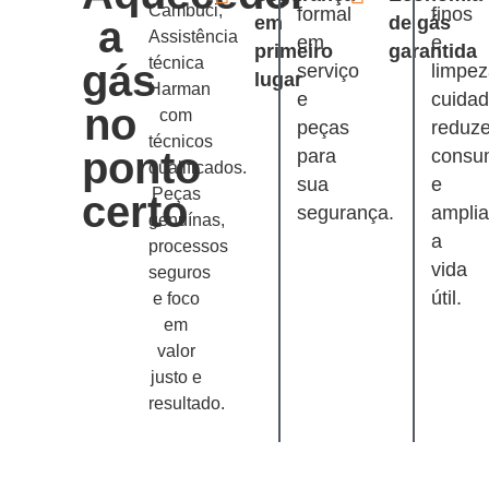
Cambuci,
formal
finos
em
de gás
a
Assistência
em
e
primeiro
garantida
técnica
gás
serviço
limpe
lugar
Harman
e
cuida
no
com
peças
reduz
técnicos
ponto
para
consu
qualificados.
sua
e
Peças
certo
segurança.
ampli
genuínas,
a
processos
vida
seguros
útil.
e foco
em
valor
justo e
resultado.