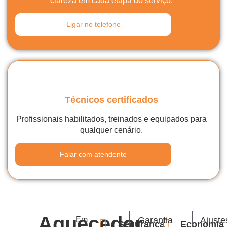
clareza em cada etapa do serviço.
Ligar no telefone
Técnicos certificados
Profissionais habilitados, treinados e equipados para
qualquer cenário.
Falar com atendente
Aquecedor
Em
Garantia
Ajuste
Segurança
Economia