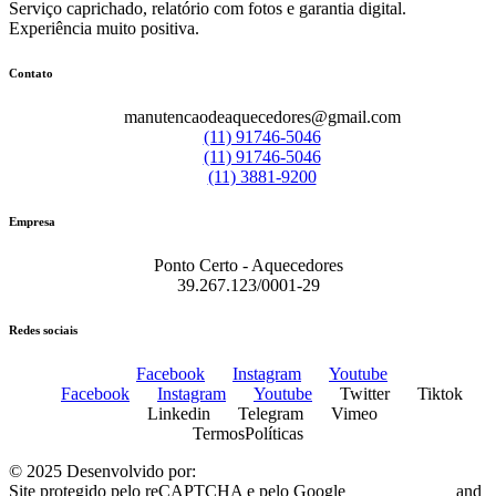
Serviço caprichado, relatório com fotos e garantia digital.
Experiência muito positiva.
Contato
manutencaodeaquecedores@gmail.com
(11) 91746-5046
(11) 91746-5046
(11) 3881-9200
Empresa
Ponto Certo - Aquecedores
39.267.123/0001-29
Redes sociais
Facebook
Instagram
Youtube
Facebook
Instagram
Youtube
Twitter
Tiktok
Linkedin
Telegram
Vimeo
Termos
Políticas
© 2025 Desenvolvido por:
Plugo Digital
Site protegido pelo reCAPTCHA e pelo Google
Privacy Policy
and