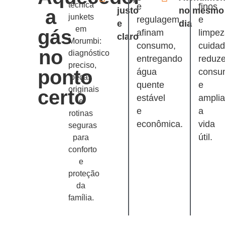
técnica
e
finos
justo
no mesmo
a
junkets
regulagem
e
e
dia
em
gás
afinam
limpe
claro
Morumbi:
consumo,
cuida
no
diagnóstico
entregando
reduz
preciso,
ponto
água
consu
peças
quente
e
originais
certo
estável
ampli
e
e
a
rotinas
econômica.
vida
seguras
útil.
para
conforto
e
proteção
da
família.