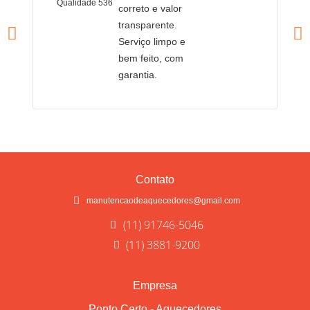
Qualidade 536
Q
correto e valor
transparente.
Serviço limpo e
bem feito, com
garantia.
Contato
manutencaodeaquecedores@gmail.com
(11) 91746-5046
(11) 3881-9200
Empresa
Ponto Certo - Aquecedores