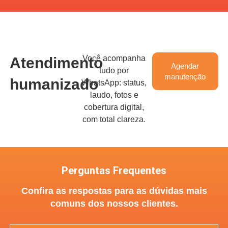
Você acompanha
Atendimento
Agendar
tudo por
manutenção
humanizado
WhatsApp: status,
laudo, fotos e
cobertura digital,
com total clareza.
Perguntas Frequentes
Confira as respostas para as dúvidas mais
comuns dos nossos clientes.