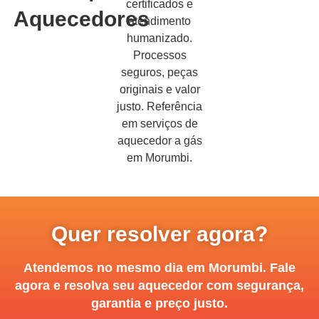
certificados e
Aquecedores
atendimento
humanizado.
Processos
seguros, peças
originais e valor
justo. Referência
em serviços de
aquecedor a gás
em Morumbi.
Quer resolver agora?
Atendemos no mesmo dia em Morumbi. Fale
agora e resolva seu aquecedor com segurança,
garantia e preço justo.