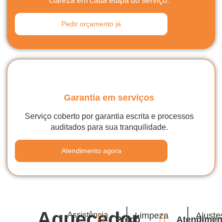
clareza em cada etapa do serviço.
Pedir orçamento já
Garantia em serviços
Serviço coberto por garantia escrita e processos
auditados para sua tranquilidade.
Atendimento agora
Aquecedor
Assistência
Limpeza
Ajuste
Preço
Atendimen