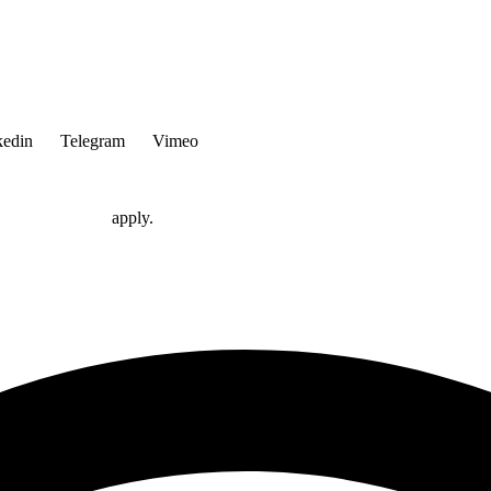
kedin
Telegram
Vimeo
erms of Service
apply.