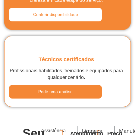
clareza em cada etapa do serviço.
Conferir disponibilidade
Técnicos certificados
Profissionais habilitados, treinados e equipados para
qualquer cenário.
Pedir uma análise
Seu
Assistência
Limpeza
Manut
Atendimento
Preço