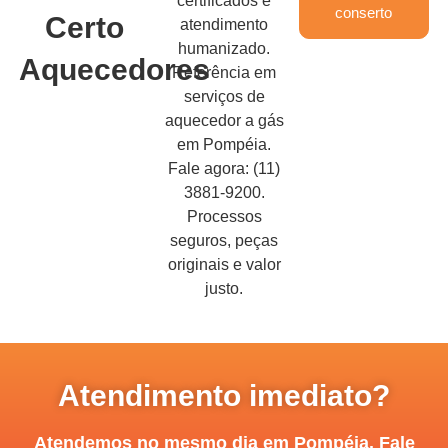
certificados e
conserto
Certo
atendimento
humanizado.
Aquecedores
Referência em
serviços de
aquecedor a gás
em Pompéia.
Fale agora: (11)
3881-9200.
Processos
seguros, peças
originais e valor
justo.
Atendimento imediato?
Atendemos no mesmo dia em Pompéia. Fale