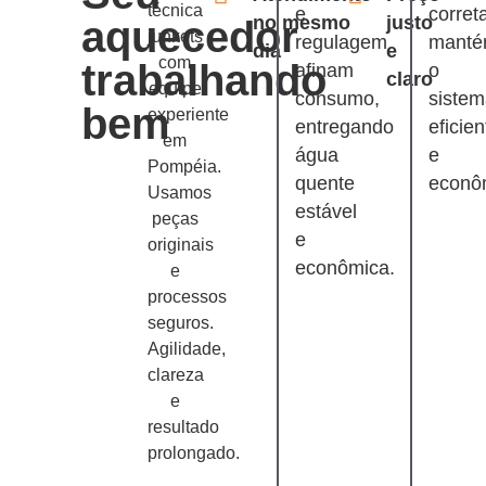
técnica
e
corret
no mesmo
justo
aquecedor
junkets
regulagem
mant
dia
e
com
trabalhando
afinam
o
claro
equipe
consumo,
siste
bem
experiente
entregando
eficien
em
água
e
Pompéia.
quente
econô
Usamos
estável
peças
e
originais
econômica.
e
processos
seguros.
Agilidade,
clareza
e
resultado
prolongado.