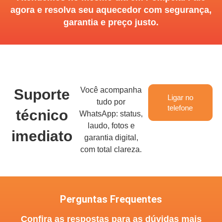
agora e resolva seu aquecedor com segurança,
garantia e preço justo.
Você acompanha
Suporte
Ligar no
tudo por
telefone
técnico
WhatsApp: status,
laudo, fotos e
imediato
garantia digital,
com total clareza.
Perguntas Frequentes
Confira as respostas para as dúvidas mais