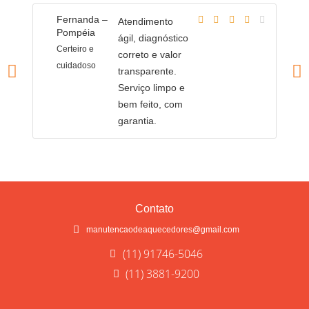
Fernanda –
A
Atendimento
Pompéia
P
ágil, diagnóstico
Certeiro e
Fl
correto e valor
cuidadoso
l
transparente.
Serviço limpo e
bem feito, com
garantia.
Contato
manutencaodeaquecedores@gmail.com
(11) 91746-5046
(11) 3881-9200