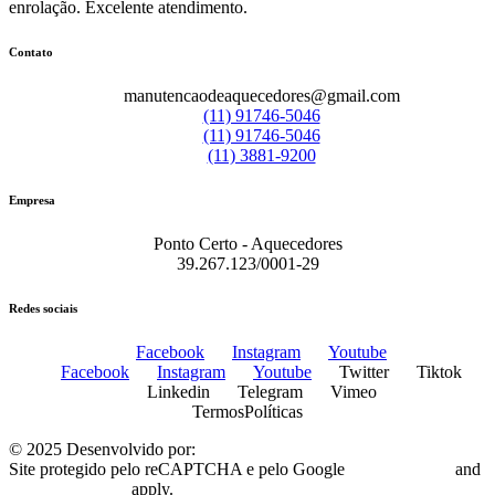
enrolação. Excelente atendimento.
Contato
manutencaodeaquecedores@gmail.com
(11) 91746-5046
(11) 91746-5046
(11) 3881-9200
Empresa
Ponto Certo - Aquecedores
39.267.123/0001-29
Redes sociais
Facebook
Instagram
Youtube
Facebook
Instagram
Youtube
Twitter
Tiktok
Linkedin
Telegram
Vimeo
Termos
Políticas
© 2025 Desenvolvido por:
Plugo Digital
Site protegido pelo reCAPTCHA e pelo Google
Privacy Policy
and
Terms of Service
apply.