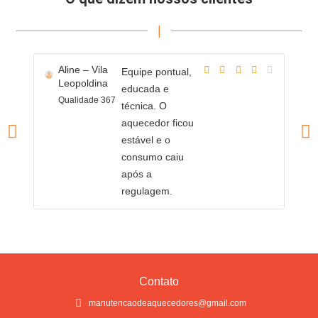
|
Aline – Vila
T
Equipe pontual,
Leopoldina
L
educada e
Qualidade 367
Pr
técnica. O
ág
aquecedor ficou
estável e o
consumo caiu
após a
regulagem.
Contato
manutencaodeaquecedores@gmail.com