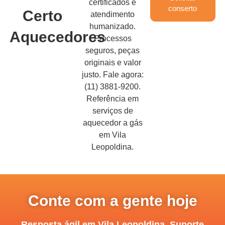
certificados e
conserto
Certo
atendimento
humanizado.
Aquecedores
Processos
seguros, peças
originais e valor
justo. Fale agora:
(11) 3881-9200.
Referência em
serviços de
aquecedor a gás
em Vila
Leopoldina.
Conte com a gente hoje
Resposta ágil em Vila Leopoldina. Suporte