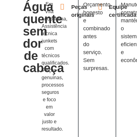
Água
Em
Orçamento
Manut
Peças
Equipe
Vila
honesto
corret
originais
certificada
quente
Leopoldina,
e
mant
Assistência
sem
combinado
o
técnica
antes
siste
dor
junkets
do
eficien
com
de
serviço.
e
técnicos
Sem
econô
qualificados.
cabeça
surpresas.
Peças
genuínas,
processos
seguros
e foco
em
valor
justo e
resultado.