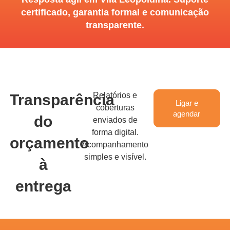
certificado, garantia formal e comunicação
transparente.
Relatórios e
Transparência
Ligar e
coberturas
agendar
do
enviados de
forma digital.
orçamento
Acompanhamento
simples e visível.
à
entrega