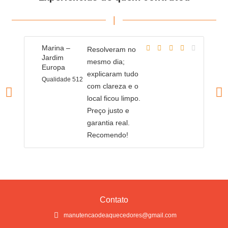
|
Marina –
T
Resolveram no
Jardim
J
mesmo dia;
Europa
E
explicaram tudo
Qualidade 512
Q
com clareza e o
local ficou limpo.
Preço justo e
garantia real.
Recomendo!
Contato
manutencaodeaquecedores@gmail.com