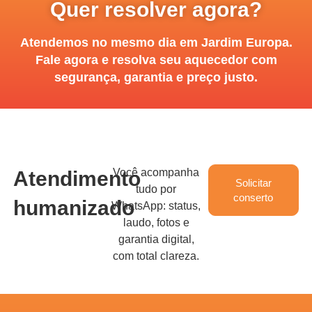
Quer resolver agora?
Atendemos no mesmo dia em Jardim Europa.
Fale agora e resolva seu aquecedor com
segurança, garantia e preço justo.
Você acompanha
Atendimento
Solicitar
tudo por
conserto
humanizado
WhatsApp: status,
laudo, fotos e
garantia digital,
com total clareza.