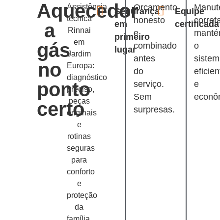
Aquecedor
Assistência
Orçamento
Manut
Segurança
Equipe
técnica
honesto
corret
em
certificada
a
Rinnai
e
mant
primeiro
em
gás
combinado
o
lugar
Jardim
antes
siste
no
Europa:
do
eficien
diagnóstico
ponto
serviço.
e
preciso,
Sem
econô
peças
certo
surpresas.
originais
e
rotinas
seguras
para
conforto
e
proteção
da
família.