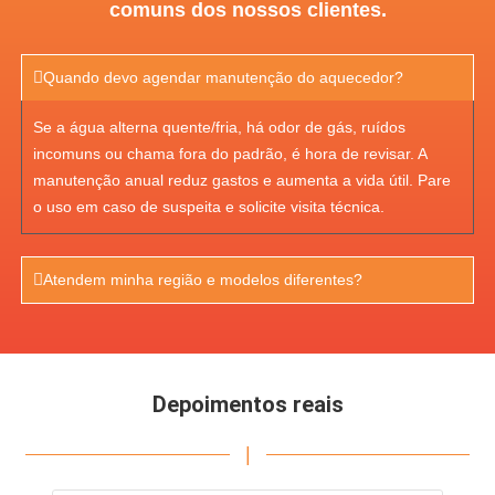
comuns dos nossos clientes.
Quando devo agendar manutenção do aquecedor?
Se a água alterna quente/fria, há odor de gás, ruídos
incomuns ou chama fora do padrão, é hora de revisar. A
manutenção anual reduz gastos e aumenta a vida útil. Pare
o uso em caso de suspeita e solicite visita técnica.
Atendem minha região e modelos diferentes?
Depoimentos reais
|