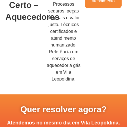
atendimento
Certo –
Processos
seguros, peças
Aquecedores
originais e valor
justo. Técnicos
certificados e
atendimento
humanizado.
Referência em
serviços de
aquecedor a gás
em Vila
Leopoldina.
Quer resolver agora?
Atendemos no mesmo dia em Vila Leopoldina.