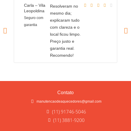
Carla – Vila
L
Resolveram no
Leopoldina
Vi
mesmo dia;
L
Seguro com
explicaram tudo
H
garantia
com clareza e o
a
local ficou limpo.
Preço justo e
garantia real.
Recomendo!
Contato
manutencaodeaquecedores@gmail.com
(11) 91746-5046
(11) 3881-9200