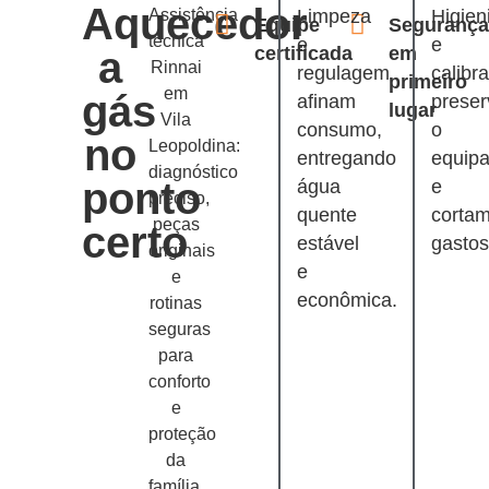
Aquecedor
Assistência
Limpeza
Higien
Equipe
Segurança
técnica
e
e
certificada
em
a
Rinnai
regulagem
calibr
primeiro
em
gás
afinam
prese
lugar
Vila
consumo,
o
no
Leopoldina:
entregando
equip
diagnóstico
ponto
água
e
preciso,
quente
corta
peças
certo
estável
gastos
originais
e
e
econômica.
rotinas
seguras
para
conforto
e
proteção
da
família.