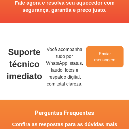
Fale agora e resolva seu aquecedor com
segurança, garantia e preço justo.
Você acompanha
Suporte
Enviar
tudo por
mensagem
técnico
WhatsApp: status,
laudo, fotos e
imediato
respaldo digital,
com total clareza.
Perguntas Frequentes
Confira as respostas para as dúvidas mais