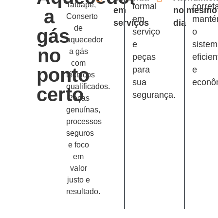
Tatuapé,
formal
corret
em
no mesmo
a
Conserto
em
mant
serviços
dia
de
gás
serviço
o
aquecedor
e
siste
no
a gás
peças
eficien
com
ponto
para
e
técnicos
sua
econô
qualificados.
certo
segurança.
Peças
genuínas,
processos
seguros
e foco
em
valor
justo e
resultado.