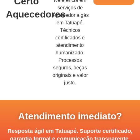
Certo
Referência em
serviços de
Aquecedores
aquecedor a gás
em Tatuapé.
Técnicos
certificados e
atendimento
humanizado.
Processos
seguros, peças
originais e valor
justo.
Atendimento imediato?
Resposta ágil em Tatuapé. Suporte certificado,
garantia formal e comunicação transparente.