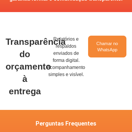
Relatórios e
Transparência
Chamar no
respaldos
WhatsApp
do
enviados de
forma digital.
orçamento
Acompanhamento
simples e visível.
à
entrega
Perguntas Frequentes