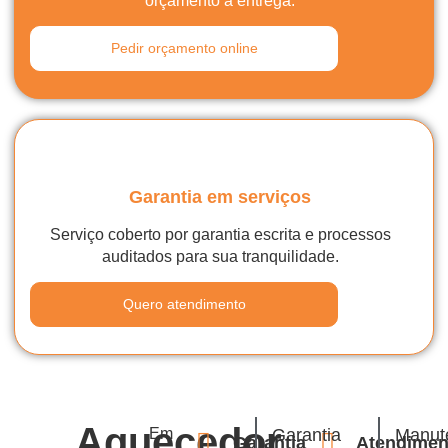
orçamento à entrega.
Pedir orçamento online
Garantia em serviços
Serviço coberto por garantia escrita e processos
auditados para sua tranquilidade.
Quero atendimento
Aquecedor
Em
Garantia
Manut
Garantia
Atendimen