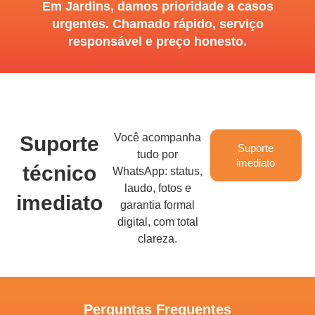
Em Jardins, damos prioridade a casos
urgentes. Chamado rápido, serviço
responsável e preço honesto.
Você acompanha
Suporte
Suporte
tudo por
imediato
técnico
WhatsApp: status,
laudo, fotos e
imediato
garantia formal
digital, com total
clareza.
Perguntas Frequentes