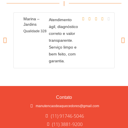
|
Marina –
F
Atendimento
Jardins
J
ágil, diagnóstico
Qualidade 328
Ob
correto e valor
ef
transparente.
Serviço limpo e
bem feito, com
garantia.
Contato
manutencaodeaquecedores@gmail.com
(11) 91746-5046
(11) 3881-9200