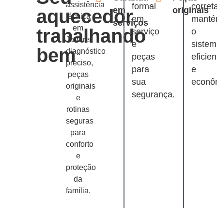
assistência
formal
corret
em
originais
aquecedor
técnica
em
mant
serviços
em
trabalhando
serviço
o
Jardins:
e
siste
bem
diagnóstico
peças
eficien
preciso,
para
e
peças
sua
econô
originais
segurança.
e
rotinas
seguras
para
conforto
e
proteção
da
família.