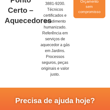
Orçamento
3881-9200.
sem
Certo –
Técnicos
compromisso
certificados e
Aquecedores
atendimento
humanizado.
Referência em
serviços de
aquecedor a gás
em Jardins.
Processos
seguros, peças
originais e valor
justo.
Precisa de ajuda hoje?