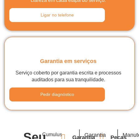
clareza em cada etapa do serviço.
Ligar no telefone
Garantia em serviços
Serviço coberto por garantia escrita e processos
auditados para sua tranquilidade.
Pedir diagnóstico
Seu
Cumulus
Garantia
Manut
Garantia
Peças