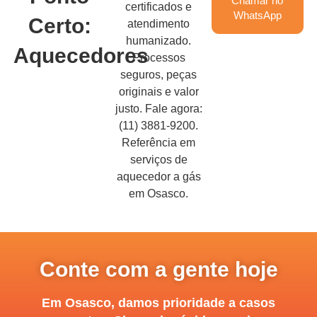
Chamar no
certificados e
WhatsApp
Certo:
atendimento
humanizado.
Aquecedores
Processos
seguros, peças
originais e valor
justo. Fale agora:
(11) 3881-9200.
Referência em
serviços de
aquecedor a gás
em Osasco.
Conte com a gente hoje
Em Osasco, damos prioridade a casos