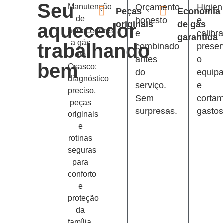
Seu
Manutenção
Orçamento
Higien
Peças
Economia
de
honesto
e
originais
de gás
aquecedor
aquecedores
e
calibr
garantida
a gás
trabalhando
combinado
prese
em
antes
o
bem
Osasco:
do
equip
diagnóstico
serviço.
e
preciso,
Sem
corta
peças
surpresas.
gastos
originais
e
rotinas
seguras
para
conforto
e
proteção
da
família.