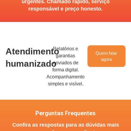
urgentes. Chamado rápido, serviço
responsável e preço honesto.
Relatórios e
Atendimento
Quero falar
garantias
agora
humanizado
enviados de
forma digital.
Acompanhamento
simples e visível.
Perguntas Frequentes
Confira as respostas para as dúvidas mais