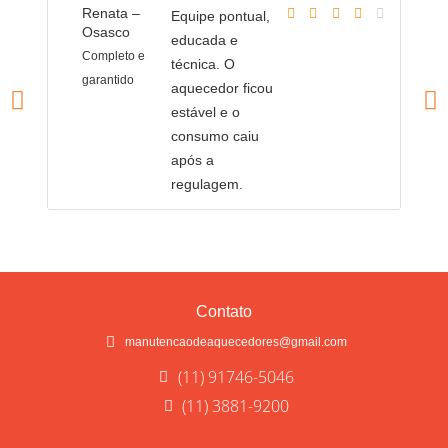
Renata –
A
Equipe pontual,
Osasco
O
educada e
Completo e
Fl
técnica. O
garantido
co
aquecedor ficou
estável e o
consumo caiu
após a
regulagem.
Contato
manutencaodeaquecedores@gmail.com
(11) 91746-5046
(11) 3881-9200