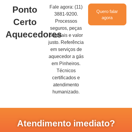
Fale agora: (11)
Ponto
Quero falar
3881-9200.
agora
Certo
Processos
seguros, peças
Aquecedores
originais e valor
justo. Referência
em serviços de
aquecedor a gás
em Pinheiros.
Técnicos
certificados e
atendimento
humanizado.
Atendimento imediato?