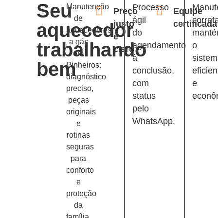
Seu
Manutenção
Processo
Manut
Preço
Equipe
de
ágil
corret
justo
certificada
aquecedor
aquecedores
do
mant
e
a gás
trabalhando
agendamento
o
claro
em
à
siste
bem
Pinheiros:
conclusão,
eficien
diagnóstico
com
e
preciso,
status
econô
peças
pelo
originais
WhatsApp.
e
rotinas
seguras
para
conforto
e
proteção
da
família.