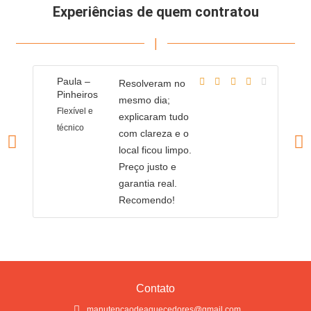
Experiências de quem contratou
|
Paula –
R
Resolveram no
Pinheiros
P
mesmo dia;
Flexível e
Po
explicaram tudo
técnico
l
com clareza e o
local ficou limpo.
Preço justo e
garantia real.
Recomendo!
Contato
manutencaodeaquecedores@gmail.com