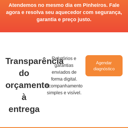
Atendemos no mesmo dia em Pinheiros. Fale
agora e resolva seu aquecedor com segurança,
garantia e preço justo.
Relatórios e
Transparência
Agendar
garantias
diagnóstico
do
enviados de
forma digital.
orçamento
Acompanhamento
simples e visível.
à
entrega