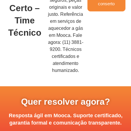
seguros, peças
conserto
Certo –
originais e valor
justo. Referência
Time
em serviços de
aquecedor a gás
Técnico
em Mooca. Fale
agora: (11) 3881-
9200. Técnicos
certificados e
atendimento
humanizado.
Quer resolver agora?
Resposta ágil em Mooca. Suporte certificado,
garantia formal e comunicação transparente.