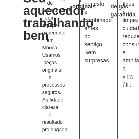
de
honesto
finos
originais
de gás
aquecedor
aquecedores
e
e
garantida
com
trabalhando
combinado
limpe
equipe
antes
cuida
bem
experiente
do
reduz
em
serviço.
consu
Mooca.
Sem
e
Usamos
surpresas.
ampli
peças
a
originais
vida
e
útil.
processos
seguros.
Agilidade,
clareza
e
resultado
prolongado.