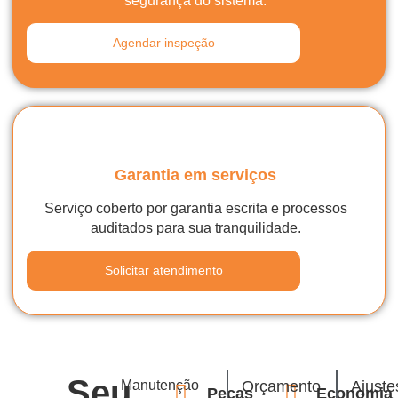
segurança do sistema.
Agendar inspeção
Garantia em serviços
Serviço coberto por garantia escrita e processos
auditados para sua tranquilidade.
Solicitar atendimento
Seu
Manutenção
Orçamento
Ajuste
Peças
Economia