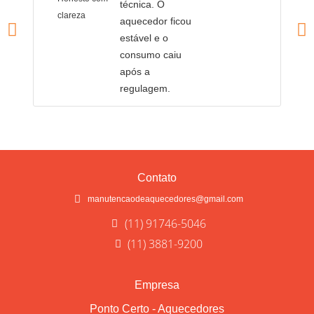
técnica. O
clareza
l
aquecedor ficou
estável e o
consumo caiu
após a
regulagem.
Contato
manutencaodeaquecedores@gmail.com
(11) 91746-5046
(11) 3881-9200
Empresa
Ponto Certo - Aquecedores