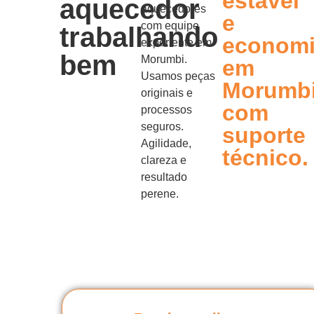
estável
aquecedor
aquecedores
e
com equipe
trabalhando
econom
experiente em
bem
Morumbi.
em
Usamos peças
Morumb
originais e
com
processos
seguros.
suporte
Agilidade,
técnico.
clareza e
resultado
perene.