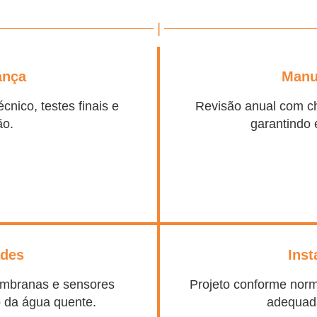
|
ança
Manu
cnico, testes finais e
Revisão anual com c
ão.
garantindo 
ades
Inst
membranas e sensores
Projeto conforme nor
 da água quente.
adequad