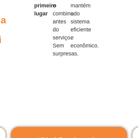
primeiro
e
mantém
lugar
combinado
o
ia
antes
sistema
do
eficiente
i
serviço.
e
Sem
econômico.
surpresas.