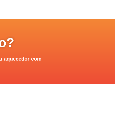
to?
eu aquecedor com