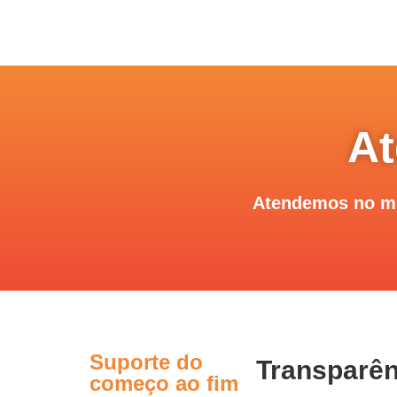
At
Atendemos no me
Suporte do
Transparên
começo ao fim