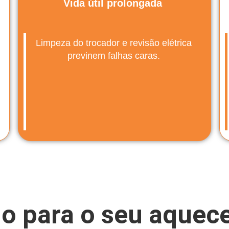
Vida útil prolongada
Limpeza do trocador e revisão elétrica
previnem falhas caras.
o para o seu aquec