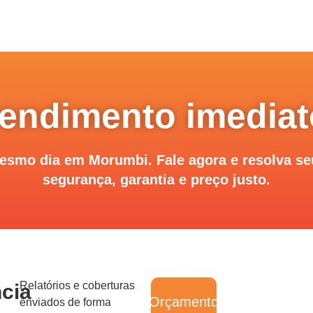
endimento imedia
smo dia em Morumbi. Fale agora e resolva s
segurança, garantia e preço justo.
Relatórios e coberturas
cia
Orçamento
enviados de forma