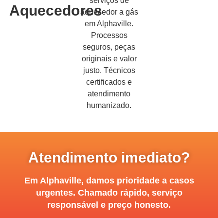
serviços de
Aquecedores
aquecedor a gás
em Alphaville.
Processos
seguros, peças
originais e valor
justo. Técnicos
certificados e
atendimento
humanizado.
Atendimento imediato?
Em Alphaville, damos prioridade a casos
urgentes. Chamado rápido, serviço
responsável e preço honesto.