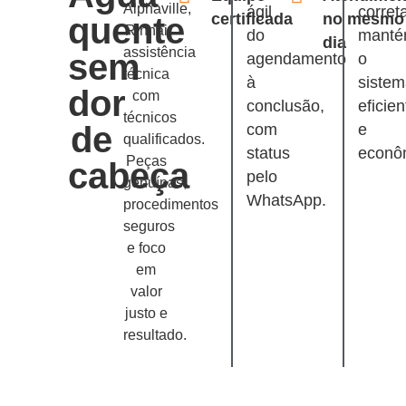
Alphaville,
ágil
corret
certificada
no mesmo
quente
Rinnai
do
mant
dia
assistência
sem
agendamento
o
técnica
à
siste
dor
com
conclusão,
eficien
técnicos
de
com
e
qualificados.
status
econô
Peças
cabeça
pelo
genuínas,
WhatsApp.
procedimentos
seguros
e foco
em
valor
justo e
resultado.