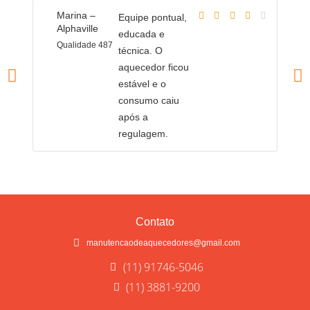
Marina –
C
Equipe pontual,
Alphaville
A
educada e
Qualidade 487
Q
técnica. O
aquecedor ficou
estável e o
consumo caiu
após a
regulagem.
Contato
manutencaodeaquecedores@gmail.com
(11) 91746-5046
(11) 3881-9200