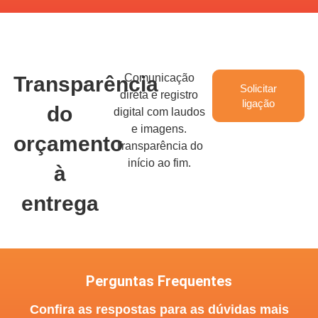
Comunicação
Transparência
Solicitar
direta e registro
ligação
do
digital com laudos
e imagens.
orçamento
Transparência do
início ao fim.
à
entrega
Perguntas Frequentes
Confira as respostas para as dúvidas mais