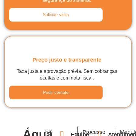
segurança do sistema.
Solicitar visita
Preço justo e transparente
Taxa justa e aprovação prévia. Sem cobranças
ocultas e com nota fiscal.
Pedir contato
Água
Em
Processo
Manut
Equipe
Atendimen