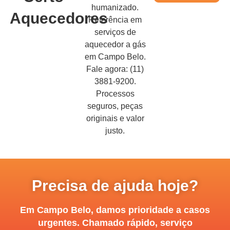
humanizado.
Aquecedores
Referência em
serviços de
aquecedor a gás
em Campo Belo.
Fale agora: (11)
3881-9200.
Processos
seguros, peças
originais e valor
justo.
Precisa de ajuda hoje?
Em Campo Belo, damos prioridade a casos
urgentes. Chamado rápido, serviço