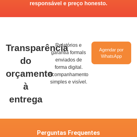
responsável e preço honesto.
Relatórios e
Transparência
Agendar por
garantia formals
WhatsApp
do
enviados de
forma digital.
orçamento
Acompanhamento
simples e visível.
à
entrega
Perguntas Frequentes