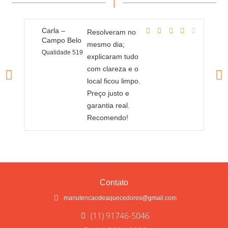
|
Carla –
R
Resolveram no
Campo Belo
C
mesmo dia;
Qualidade 519
Q
explicaram tudo
com clareza e o
local ficou limpo.
Preço justo e
garantia real.
Recomendo!
Contato
manutencaodeaquecedores@gmail.com
(11) 91746-5046