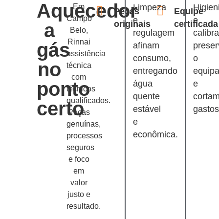
Aquecedor
Em
Limpeza
Higien
Peças
Equipe
Campo
e
e
originais
certificada
a
Belo,
regulagem
calibr
Rinnai
gás
afinam
prese
assistência
consumo,
o
no
técnica
entregando
equip
com
ponto
água
e
técnicos
quente
corta
qualificados.
certo
estável
gastos
Peças
e
genuínas,
econômica.
processos
seguros
e foco
em
valor
justo e
resultado.