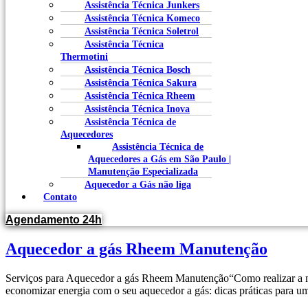
Assistência Técnica Junkers
Assistência Técnica Komeco
Assistência Técnica Soletrol
Assistência Técnica
Thermotini
Assistência Técnica Bosch
Assistência Técnica Sakura
Assistência Técnica Rheem
Assistência Técnica Inova
Assistência Técnica de
Aquecedores
Assistência Técnica de
Aquecedores a Gás em São Paulo |
Manutenção Especializada
Aquecedor a Gás não liga
Contato
Agendamento 24h
Aquecedor a gás Rheem Manutenção
Serviços para Aquecedor a gás Rheem Manutenção“Como realizar a 
economizar energia com o seu aquecedor a gás: dicas práticas para u