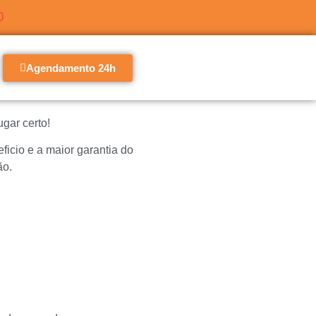
0
Agendamento 24h
gar certo!
cio e a maior garantia do
ão.